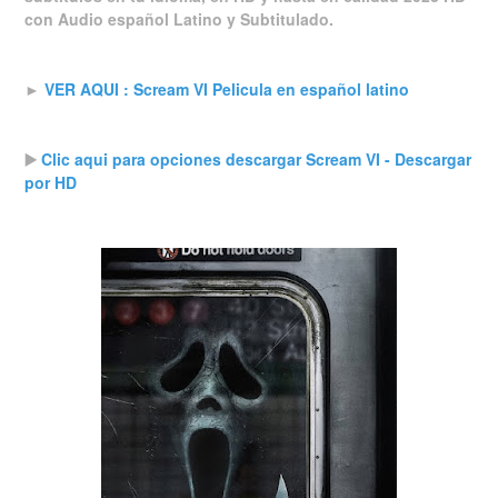
con Audio español Latino y Subtitulado.
►
VER AQUI : Scream VI Pelicula en español latino
▶️
Clic aqui para opciones descargar Scream VI - Descargar
por HD