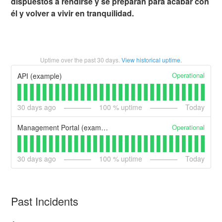
dispuestos a rendirse y se preparan para acabar con
él y volver a vivir en tranquilidad.
Uptime over the past
30
days.
View historical uptime.
Operational
API (example)
30
days ago
100
% uptime
Today
Operational
Management Portal (example)
30
days ago
100
% uptime
Today
Past Incidents