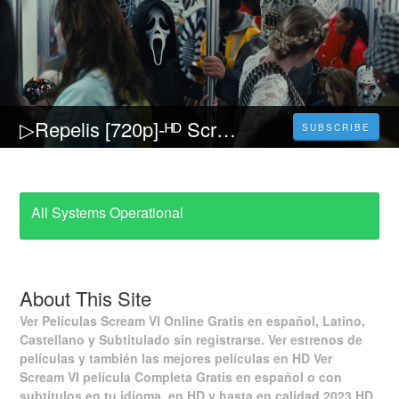
▷Repelis [720p]-ᴴᴰ Scream 6 Película (2023) Pelicula [Completa] Español y Latino
SUBSCRIBE
All Systems Operational
About This Site
Ver Películas Scream VI Online Gratis en español, Latino,
Castellano y Subtitulado sin registrarse. Ver estrenos de
películas y también las mejores películas en HD Ver
Scream VI película Completa Gratis en español o con
subtítulos en tu idioma, en HD y hasta en calidad 2023 HD